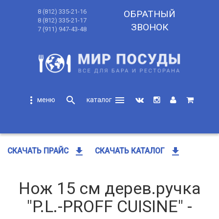
8 (812) 335-21-16
ОБРАТНЫЙ
8 (812) 335-21-17
ЗВОНОК
7 (911) 947-43-48
more_vert
search
menu
search
get_app
get_app
СКАЧАТЬ ПРАЙС
СКАЧАТЬ КАТАЛОГ
Нож 15 см дерев.ручка
"P.L.-PROFF CUISINE" -