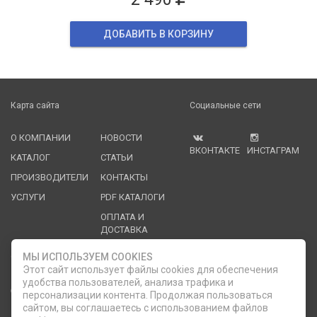
ДОБАВИТЬ В КОРЗИНУ
Карта сайта
Социальные сети
О КОМПАНИИ
НОВОСТИ
ВКОНТАКТЕ
ИНСТАГРАМ
КАТАЛОГ
СТАТЬИ
ПРОИЗВОДИТЕЛИ
КОНТАКТЫ
УСЛУГИ
PDF КАТАЛОГИ
ОПЛАТА И
ДОСТАВКА
МЫ ИСПОЛЬЗУЕМ COOKIES
Служба клиентской поддержки
Этот сайт использует файлы cookies для обеспечения
удобства пользователей, анализа трафика и
8 (812) 335-21-16
phone
ОБРАТНЫЙ ЗВОНОК
персонализации контента. Продолжая пользоваться
сайтом, вы соглашаетесь с использованием файлов