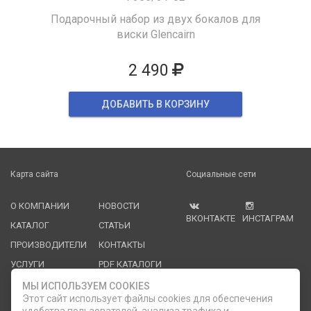
Подарочный набор из двух бокалов для
виски Glencairn
2 490
ДОБАВИТЬ В КОРЗИНУ
Карта сайта
Социальные сети
О КОМПАНИИ
НОВОСТИ
ВКОНТАКТЕ
ИНСТАГРАМ
КАТАЛОГ
СТАТЬИ
ПРОИЗВОДИТЕЛИ
КОНТАКТЫ
УСЛУГИ
PDF КАТАЛОГИ
ОПЛАТА И
МЫ ИСПОЛЬЗУЕМ COOKIES
ДОСТАВКА
Этот сайт использует файлы cookies для обеспечения