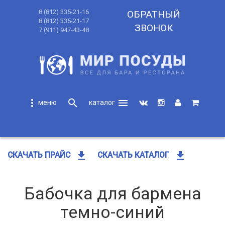
8 (812) 335-21-16
ОБРАТНЫЙ
8 (812) 335-21-17
ЗВОНОК
7 (911) 947-43-48
more_vert
search
menu
search
get_app
get_app
СКАЧАТЬ ПРАЙС
СКАЧАТЬ КАТАЛОГ
Бабочка для бармена
темно-синий