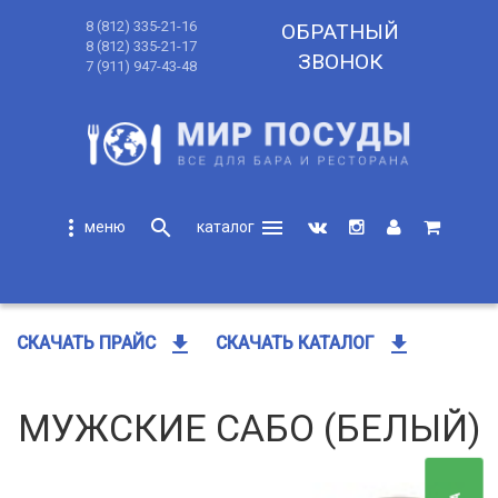
8 (812) 335-21-16
ОБРАТНЫЙ
8 (812) 335-21-17
ЗВОНОК
7 (911) 947-43-48
more_vert
search
menu
search
get_app
get_app
СКАЧАТЬ ПРАЙС
СКАЧАТЬ КАТАЛОГ
МУЖСКИЕ САБО (БЕЛЫЙ)