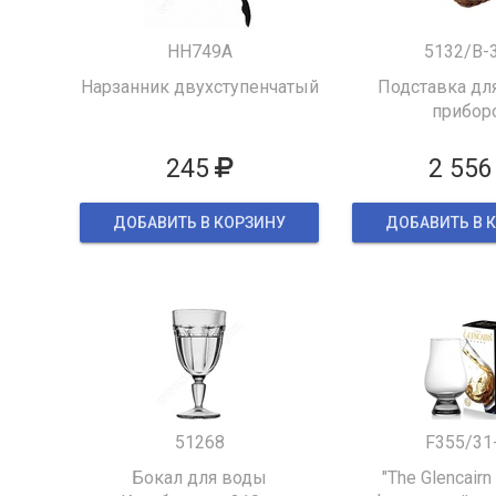
HH749A
5132/B-
Нарзанник двухступенчатый
Подставка для
прибор
245
2 556
ДОБАВИТЬ В КОРЗИНУ
ДОБАВИТЬ В 
51268
F355/31
Бокал для воды
"The Glencairn