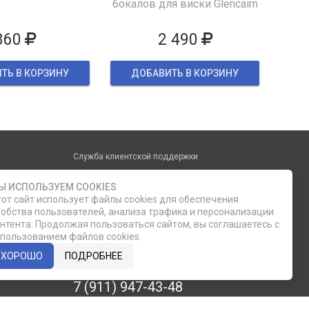
бокалов для виски Glencairn
860
2 490
ТЬ В КОРЗИНУ
ДОБАВИТЬ В КОРЗИНУ
Служба клиентской поддержки
phone
Ы ИСПОЛЬЗУЕМ COOKIES
ОБРАТНЫЙ ЗВОНОК
от сайт использует файлы cookies для обеспечения
обства пользователей, анализа трафика и персонализации
8 (812) 335-21-16
нтента. Продолжая пользоваться сайтом, вы соглашаетесь с
пользованием файлов cookies.
8 (812) 335-21-17
ХОРОШО
ПОДРОБНЕЕ
7 (911) 947-43-48