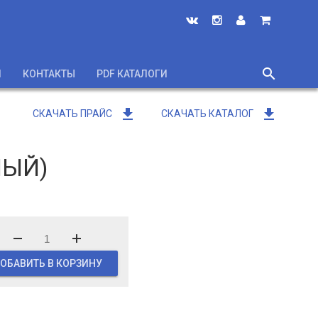
search
И
КОНТАКТЫ
PDF КАТАЛОГИ
close
get_app
get_app
СКАЧАТЬ ПРАЙС
СКАЧАТЬ КАТАЛОГ
ЛЫЙ)
ОБАВИТЬ В КОРЗИНУ