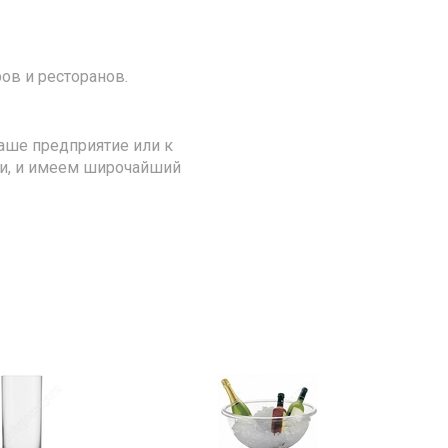
ов и ресторанов.
аше предприятие или к
ии, и имеем широчайший