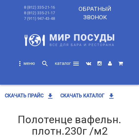
8 (812) 335-21-16
ОБРАТНЫЙ
8 (812) 335-21-17
ЗВОНОК
7 (911) 947-43-48
more_vert
search
menu
search
get_app
get_app
СКАЧАТЬ ПРАЙС
СКАЧАТЬ КАТАЛОГ
Полотенце вафельн.
плотн.230г /м2