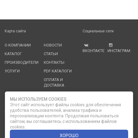
Карта сайта
Социальные сети
О КОМПАНИИ
НОВОСТИ
ВКОНТАКТЕ
ИНСТАГРАМ
КАТАЛОГ
СТАТЬИ
ПРОИЗВОДИТЕЛИ
КОНТАКТЫ
УСЛУГИ
PDF КАТАЛОГИ
ОПЛАТА И
ДОСТАВКА
Служба клиентской поддержки
МЫ ИСПОЛЬЗУЕМ COOKIES
Этот сайт использует файлы cookies для обеспечения
удобства пользователей, анализа трафика и
8 (812) 335-21-16
phone
ОБРАТНЫЙ ЗВОНОК
персонализации контента. Продолжая пользоваться
сайтом, вы соглашаетесь с использованием файлов
8 (812) 335-21-17
7 (911) 947-43-48
cookies.
ХОРОШО