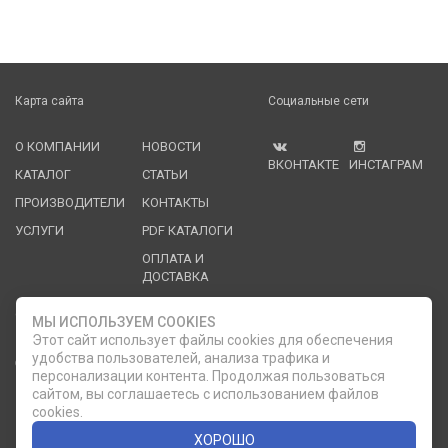
Карта сайта
Социальные сети
О КОМПАНИИ
НОВОСТИ
ВКОНТАКТЕ
ИНСТАГРАМ
КАТАЛОГ
СТАТЬИ
ПРОИЗВОДИТЕЛИ
КОНТАКТЫ
УСЛУГИ
PDF КАТАЛОГИ
ОПЛАТА И
ДОСТАВКА
Служба клиентской поддержки
МЫ ИСПОЛЬЗУЕМ COOKIES
Этот сайт использует файлы cookies для обеспечения
удобства пользователей, анализа трафика и
8 (812) 335-21-16
phone
ОБРАТНЫЙ ЗВОНОК
персонализации контента. Продолжая пользоваться
сайтом, вы соглашаетесь с использованием файлов
8 (812) 335-21-17
7 (911) 947-43-48
cookies.
ХОРОШО