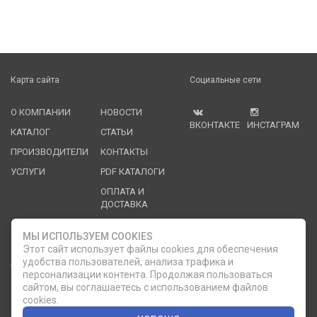
Карта сайта
Социальные сети
О КОМПАНИИ
НОВОСТИ
ВКОНТАКТЕ
ИНСТАГРАМ
КАТАЛОГ
СТАТЬИ
ПРОИЗВОДИТЕЛИ
КОНТАКТЫ
УСЛУГИ
PDF КАТАЛОГИ
ОПЛАТА И
ДОСТАВКА
Служба клиентской поддержки
МЫ ИСПОЛЬЗУЕМ COOKIES
Этот сайт использует файлы cookies для обеспечения
удобства пользователей, анализа трафика и
8 (812) 335-21-16
phone
ОБРАТНЫЙ ЗВОНОК
персонализации контента. Продолжая пользоваться
сайтом, вы соглашаетесь с использованием файлов
8 (812) 335-21-17
7 (911) 947-43-48
cookies.