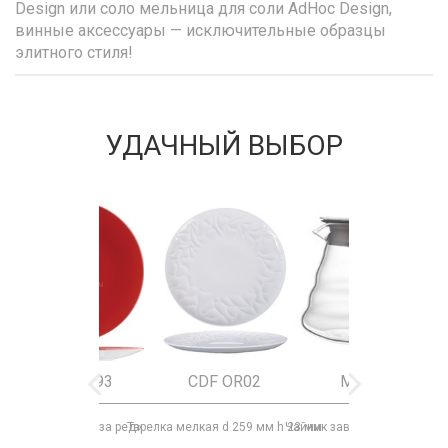
Design или соло мельница для соли AdHoc Design,
винные аксессуары — исключительные образцы
элитного стиля!
УДАЧНЫЙ ВЫБОР
9023 C093
CDF OR02
MK15165
Тарелка «Фиренза ред»
Тарелка мелкая d 259 мм h 23 мм
Чайник заварочный с крыш
Бок