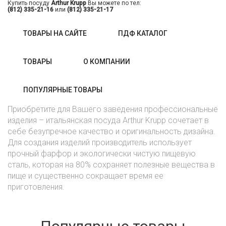
Купить посуду
Arthur Krupp
Вы можете по тел:
(812) 335-21-16
или
(812) 335-21-17
ТОВАРЫ НА САЙТЕ
ПДФ КАТАЛОГ
ТОВАРЫ
О КОМПАНИИ
ПОПУЛЯРНЫЕ ТОВАРЫ
Приобретите для Вашего заведения профессиональные
изделия – итальянская посуда Arthur Krupp сочетает в
себе безупречное качество и оригинальность дизайна.
Для создания изделий производитель использует
прочный фарфор и экологически чистую пищевую
сталь, которая на 80% сохраняет полезные вещества в
пище и существенно сокращает время ее
приготовления.