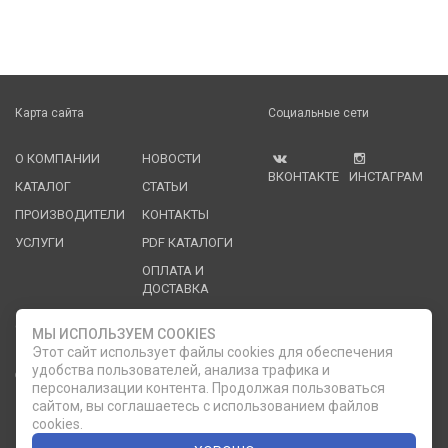
Карта сайта
Социальные сети
О КОМПАНИИ
НОВОСТИ
ВКОНТАКТЕ
ИНСТАГРАМ
КАТАЛОГ
СТАТЬИ
ПРОИЗВОДИТЕЛИ
КОНТАКТЫ
УСЛУГИ
PDF КАТАЛОГИ
ОПЛАТА И
ДОСТАВКА
Служба клиентской поддержки
МЫ ИСПОЛЬЗУЕМ COOKIES
Этот сайт использует файлы cookies для обеспечения
удобства пользователей, анализа трафика и
8 (812) 335-21-16
phone
ОБРАТНЫЙ ЗВОНОК
персонализации контента. Продолжая пользоваться
сайтом, вы соглашаетесь с использованием файлов
8 (812) 335-21-17
7 (911) 947-43-48
cookies.