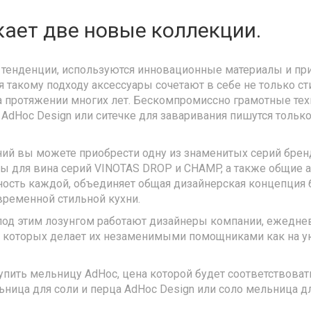
ает две новые коллекции.
тенденции, используются инновационные материалы и пр
я такому подходу аксессуары сочетают в себе не только ст
 протяжении многих лет. Бескомпромиссно грамотные тех
dHoc Design или ситечке для заваривания пишутся только 
ний вы можете приобрести одну из знаменитых серий брен
ары для вина серий VINOTAS DROP и CHAMP, а также общие 
ьность каждой, объединяет общая дизайнерская концепция 
временной стильной кухни.
под этим лозунгом работают дизайнеры компании, ежеднев
ь которых делает их незаменимыми помощниками как на ую
ить мельницу AdHoc, цена которой будет соответствовать
ица для соли и перца AdHoc Design или соло мельница дл