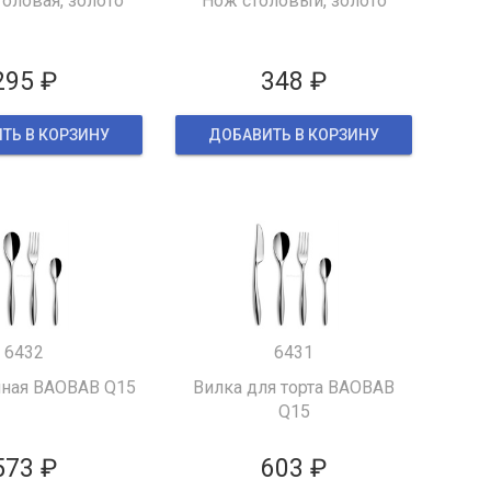
оловая, золото
Нож столовый, золото
295 ₽
348 ₽
ТЬ В КОРЗИНУ
ДОБАВИТЬ В КОРЗИНУ
6432
6431
ная BAOBAB Q15
Вилка для торта BAOBAB
Q15
573 ₽
603 ₽