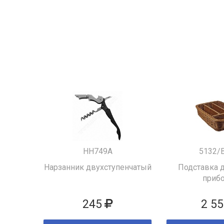
HH749A
5132/
Нарзанник двухступенчатый
Подставка д
приб
245
2 55