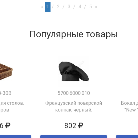
«
1
2
3
4
5
»
Популярные товары
B-30B
5700.6000.010
ля столов.
Французский поварской
Бокал 
оров
колпак, черный.
"New 
6
802