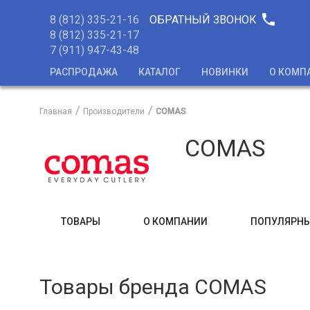
phone
8 (812) 335-21-16
ОБРАТНЫЙ ЗВОНОК
8 (812) 335-21-17
7 (911) 947-43-48
РАСПРОДАЖА
КАТАЛОГ
НОВИНКИ
О КОМП
Главная
Производители
COMAS
COMAS
ТОВАРЫ
О КОМПАНИИ
ПОПУЛЯРНЫ
Товары бренда COMAS