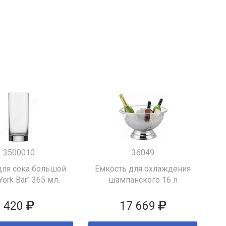
3500010
36049
для сока большой
Емкость для охлаждения
York Bar" 365 мл.
шампанского 16 л
420
17 669