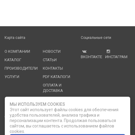
Карта сайта
Социальные сети
О КОМПАНИИ
НОВОСТИ
ВКОНТАКТЕ
ИНСТАГРАМ
КАТАЛОГ
СТАТЬИ
ПРОИЗВОДИТЕЛИ
КОНТАКТЫ
УСЛУГИ
PDF КАТАЛОГИ
ОПЛАТА И
ДОСТАВКА
Служба клиентской поддержки
МЫ ИСПОЛЬЗУЕМ COOKIES
Этот сайт использует файлы cookies для обеспечения
удобства пользователей, анализа трафика и
8 (812) 335-21-16
phone
ОБРАТНЫЙ ЗВОНОК
персонализации контента. Продолжая пользоваться
сайтом, вы соглашаетесь с использованием файлов
8 (812) 335-21-17
7 (911) 947-43-48
cookies.