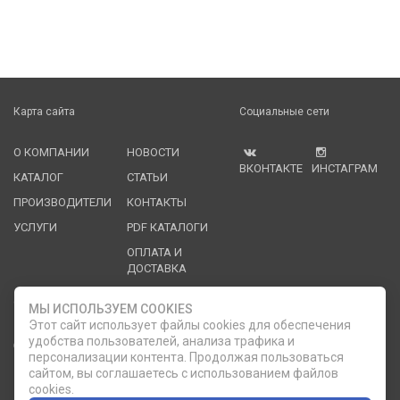
Карта сайта
Социальные сети
О КОМПАНИИ
НОВОСТИ
ВКОНТАКТЕ
ИНСТАГРАМ
КАТАЛОГ
СТАТЬИ
ПРОИЗВОДИТЕЛИ
КОНТАКТЫ
УСЛУГИ
PDF КАТАЛОГИ
ОПЛАТА И
ДОСТАВКА
Служба клиентской поддержки
МЫ ИСПОЛЬЗУЕМ COOKIES
Этот сайт использует файлы cookies для обеспечения
удобства пользователей, анализа трафика и
8 (812) 335-21-16
phone
ОБРАТНЫЙ ЗВОНОК
персонализации контента. Продолжая пользоваться
сайтом, вы соглашаетесь с использованием файлов
8 (812) 335-21-17
7 (911) 947-43-48
cookies.