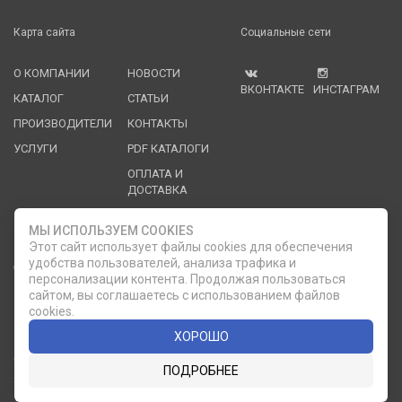
Карта сайта
Социальные сети
О КОМПАНИИ
НОВОСТИ
ВКОНТАКТЕ
ИНСТАГРАМ
КАТАЛОГ
СТАТЬИ
ПРОИЗВОДИТЕЛИ
КОНТАКТЫ
УСЛУГИ
PDF КАТАЛОГИ
ОПЛАТА И
ДОСТАВКА
Служба клиентской поддержки
МЫ ИСПОЛЬЗУЕМ COOKIES
Этот сайт использует файлы cookies для обеспечения
удобства пользователей, анализа трафика и
8 (812) 335-21-16
phone
ОБРАТНЫЙ ЗВОНОК
персонализации контента. Продолжая пользоваться
сайтом, вы соглашаетесь с использованием файлов
8 (812) 335-21-17
7 (911) 947-43-48
cookies.
ХОРОШО
© 2007 — 2026 Компания «Мир Посуды». Все права
ПОДРОБНЕЕ
защищены.