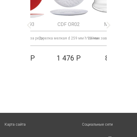
9023 C093
CDF OR02
MK15165
Тарелка «Фиренза ред»
Тарелка мелкая d 259 мм h 23 мм
Чайник заварочный с крыш
Бок
1 010 Р
1 476 Р
879 Р
Карта сайта
Социальные сети