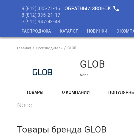
phone
8 (812) 335-21-16
ОБРАТНЫЙ ЗВОНОК
8 (812) 335-21-17
7 (911) 947-43-48
РАСПРОДАЖА
КАТАЛОГ
НОВИНКИ
О КОМП
Главная
Производители
GLOB
GLOB
None
ТОВАРЫ
О КОМПАНИИ
ПОПУЛЯРНЫ
None
Товары бренда GLOB