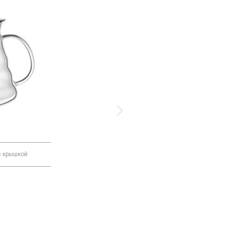
5
L6588
с крышкой
Бокал для шампанского MACASSAR
584 Р