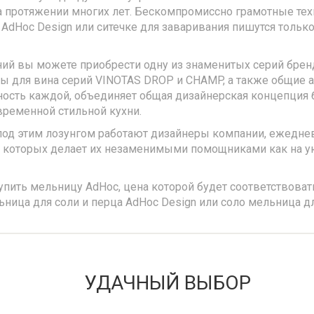
 протяжении многих лет. Бескомпромиссно грамотные тех
dHoc Design или ситечке для заваривания пишутся только 
ний вы можете приобрести одну из знаменитых серий брен
ары для вина серий VINOTAS DROP и CHAMP, а также общие 
ьность каждой, объединяет общая дизайнерская концепция 
временной стильной кухни.
под этим лозунгом работают дизайнеры компании, ежеднев
ь которых делает их незаменимыми помощниками как на ую
ить мельницу AdHoc, цена которой будет соответствовать
ица для соли и перца AdHoc Design или соло мельница дл
УДАЧНЫЙ ВЫБОР