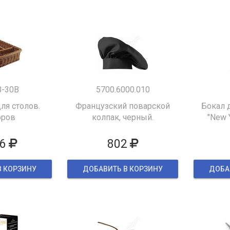
B-30B
5700.6000.010
ля столов.
Французский поварской
Бокал 
оров
колпак, черный.
"New 
6
802
В КОРЗИНУ
ДОБАВИТЬ В КОРЗИНУ
ДОБА