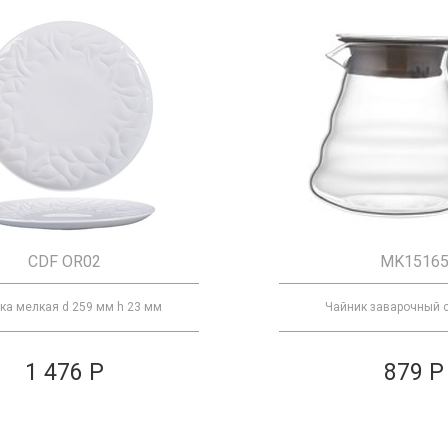
CDF OR02
MK1516
ка мелкая d 259 мм h 23 мм
Чайник заварочный 
1 476 Р
879 Р