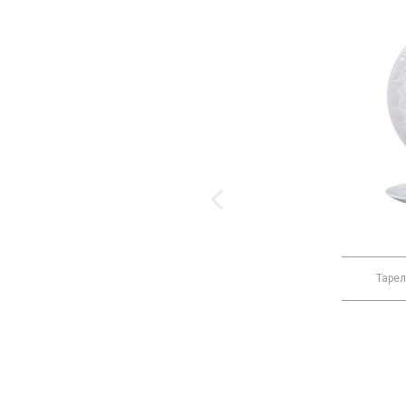
9023 C093
Тарелка «Фиренза ред»
Тарел
1 010 Р