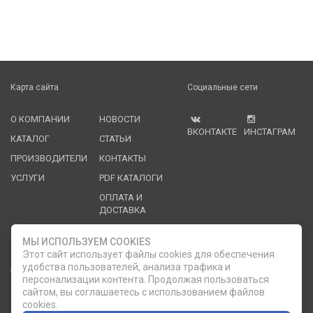
Карта сайта
Социальные сети
О КОМПАНИИ
НОВОСТИ
ВКОНТАКТЕ
ИНСТАГРАМ
КАТАЛОГ
СТАТЬИ
ПРОИЗВОДИТЕЛИ
КОНТАКТЫ
УСЛУГИ
PDF КАТАЛОГИ
ОПЛАТА И
ДОСТАВКА
Служба клиентской поддержки
МЫ ИСПОЛЬЗУЕМ COOKIES
Этот сайт использует файлы cookies для обеспечения
удобства пользователей, анализа трафика и
8 (812) 335-21-16
phone
ОБРАТНЫЙ ЗВОНОК
персонализации контента. Продолжая пользоваться
сайтом, вы соглашаетесь с использованием файлов
8 (812) 335-21-17
7 (911) 947-43-48
cookies.