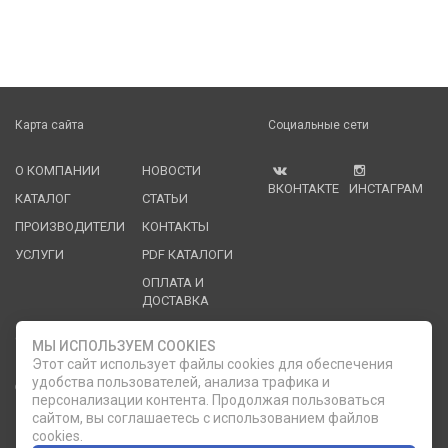
Карта сайта
Социальные сети
О КОМПАНИИ
НОВОСТИ
ВКОНТАКТЕ
ИНСТАГРАМ
КАТАЛОГ
СТАТЬИ
ПРОИЗВОДИТЕЛИ
КОНТАКТЫ
УСЛУГИ
PDF КАТАЛОГИ
ОПЛАТА И
ДОСТАВКА
Служба клиентской поддержки
МЫ ИСПОЛЬЗУЕМ COOKIES
Этот сайт использует файлы cookies для обеспечения
удобства пользователей, анализа трафика и
8 (812) 335-21-16
phone
ОБРАТНЫЙ ЗВОНОК
персонализации контента. Продолжая пользоваться
сайтом, вы соглашаетесь с использованием файлов
8 (812) 335-21-17
7 (911) 947-43-48
cookies.