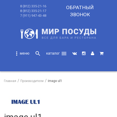
8 (812) 335-21-16
ОБРАТНЫЙ
8 (812) 335-21-17
ЗВОНОК
7 (911) 947-43-48
more_vert
search
menu
search
Главная
Производители
image ul1