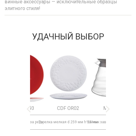
винные аксессуары — исключительные образцы
элитного стиля!
УДАЧНЫЙ ВЫБОР
9023 C093
CDF OR02
MK15165
Тарелка «Фиренза ред»
Тарелка мелкая d 259 мм h 23 мм
Чайник заварочный с крыш
Бок