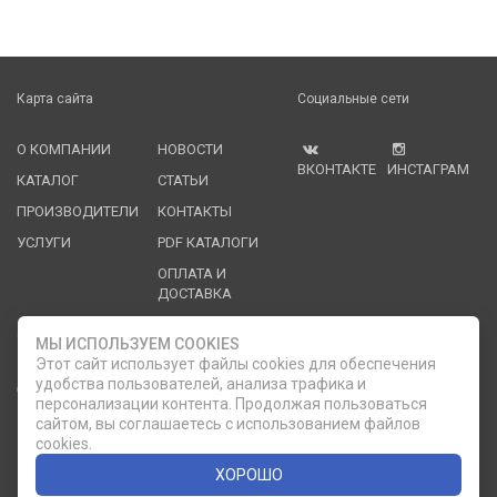
Карта сайта
Социальные сети
О КОМПАНИИ
НОВОСТИ
ВКОНТАКТЕ
ИНСТАГРАМ
КАТАЛОГ
СТАТЬИ
ПРОИЗВОДИТЕЛИ
КОНТАКТЫ
УСЛУГИ
PDF КАТАЛОГИ
ОПЛАТА И
ДОСТАВКА
Служба клиентской поддержки
МЫ ИСПОЛЬЗУЕМ COOKIES
Этот сайт использует файлы cookies для обеспечения
удобства пользователей, анализа трафика и
8 (812) 335-21-16
phone
ОБРАТНЫЙ ЗВОНОК
персонализации контента. Продолжая пользоваться
сайтом, вы соглашаетесь с использованием файлов
8 (812) 335-21-17
7 (911) 947-43-48
cookies.
ХОРОШО