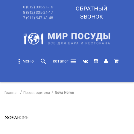
8 (812) 335-21-16
ОБРАТНЫЙ
8 (812) 335-21-17
ЗВОНОК
7 (911) 947-43-48
more_vert
search
menu
search
Главная
Производители
Nova Home