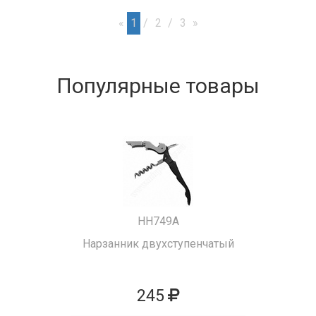
«
1
2
3
»
Популярные товары
HH749A
Нарзанник двухступенчатый
245