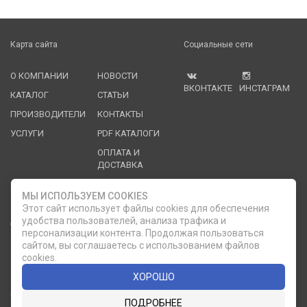
Карта сайта
Социальные сети
О КОМПАНИИ
НОВОСТИ
ВКОНТАКТЕ
ИНСТАГРАМ
КАТАЛОГ
СТАТЬИ
ПРОИЗВОДИТЕЛИ
КОНТАКТЫ
УСЛУГИ
PDF КАТАЛОГИ
ОПЛАТА И
ДОСТАВКА
Служба клиентской поддержки
МЫ ИСПОЛЬЗУЕМ COOKIES
Этот сайт использует файлы cookies для обеспечения
удобства пользователей, анализа трафика и
8 (812) 335-21-16
phone
ОБРАТНЫЙ ЗВОНОК
персонализации контента. Продолжая пользоваться
сайтом, вы соглашаетесь с использованием файлов
8 (812) 335-21-17
7 (911) 947-43-48
cookies.
ХОРОШО
© 2007 — 2026 Компания «Мир Посуды». Все права
ПОДРОБНЕЕ