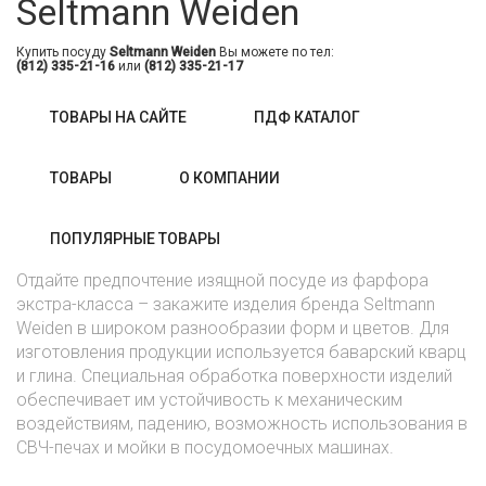
Seltmann Weiden
Купить посуду
Seltmann Weiden
Вы можете по тел:
(812) 335-21-16
или
(812) 335-21-17
ТОВАРЫ НА САЙТЕ
ПДФ КАТАЛОГ
ТОВАРЫ
О КОМПАНИИ
ПОПУЛЯРНЫЕ ТОВАРЫ
Отдайте предпочтение изящной посуде из фарфора
экстра-класса – закажите изделия бренда Seltmann
Weiden в широком разнообразии форм и цветов. Для
изготовления продукции используется баварский кварц
и глина. Специальная обработка поверхности изделий
обеспечивает им устойчивость к механическим
воздействиям, падению, возможность использования в
СВЧ-печах и мойки в посудомоечных машинах.