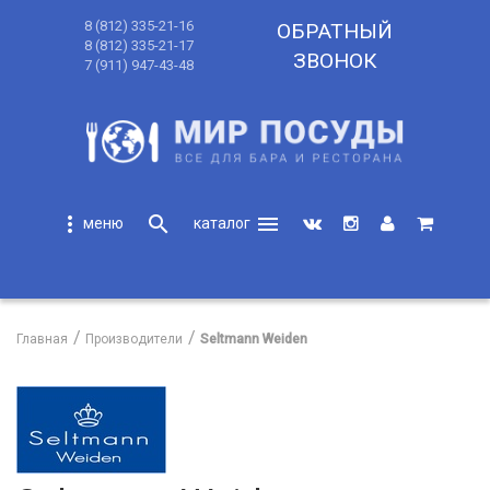
8 (812) 335-21-16
ОБРАТНЫЙ
8 (812) 335-21-17
ЗВОНОК
7 (911) 947-43-48
more_vert
search
menu
search
Главная
Производители
Seltmann Weiden