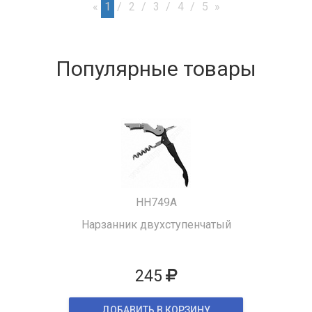
«
1
2
3
4
5
»
Популярные товары
HH749A
Нарзанник двухступенчатый
245
ДОБАВИТЬ В КОРЗИНУ