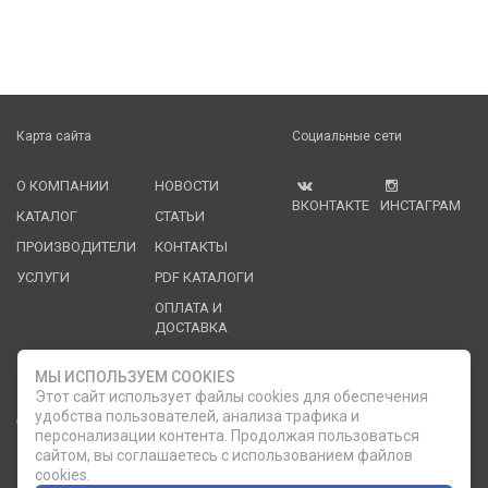
Карта сайта
Социальные сети
О КОМПАНИИ
НОВОСТИ
ВКОНТАКТЕ
ИНСТАГРАМ
КАТАЛОГ
СТАТЬИ
ПРОИЗВОДИТЕЛИ
КОНТАКТЫ
УСЛУГИ
PDF КАТАЛОГИ
ОПЛАТА И
ДОСТАВКА
Служба клиентской поддержки
МЫ ИСПОЛЬЗУЕМ COOKIES
Этот сайт использует файлы cookies для обеспечения
удобства пользователей, анализа трафика и
8 (812) 335-21-16
phone
ОБРАТНЫЙ ЗВОНОК
персонализации контента. Продолжая пользоваться
сайтом, вы соглашаетесь с использованием файлов
8 (812) 335-21-17
7 (911) 947-43-48
cookies.