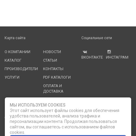
Карта сайта
Социальные сети
О КОМПАНИИ
НОВОСТИ
ВКОНТАКТЕ
ИНСТАГРАМ
КАТАЛОГ
СТАТЬИ
ПРОИЗВОДИТЕЛИ
КОНТАКТЫ
УСЛУГИ
PDF КАТАЛОГИ
ОПЛАТА И
ДОСТАВКА
Служба клиентской поддержки
МЫ ИСПОЛЬЗУЕМ COOKIES
Этот сайт использует файлы cookies для обеспечения
удобства пользователей, анализа трафика и
8 (812) 335-21-16
phone
ОБРАТНЫЙ ЗВОНОК
персонализации контента. Продолжая пользоваться
сайтом, вы соглашаетесь с использованием файлов
8 (812) 335-21-17
7 (911) 947-43-48
cookies.