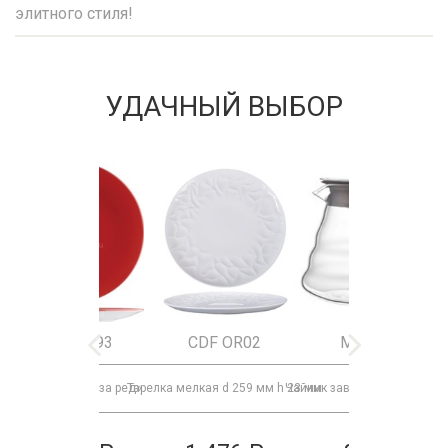
элитного стиля!
УДАЧНЫЙ ВЫБОР
9023 C093
CDF OR02
MK15165
Тарелка «Фиренза ред»
Тарелка мелкая d 259 мм h 23 мм
Чайник заварочный с крыш
Бок