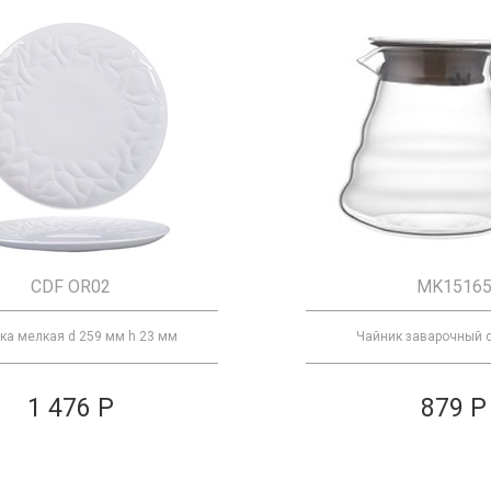
CDF OR02
MK1516
ка мелкая d 259 мм h 23 мм
Чайник заварочный 
1 476 Р
879 Р