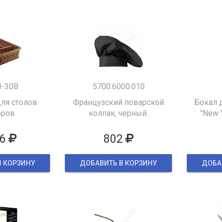
B-30B
5700.6000.010
ля столов.
Французский поварской
Бокал 
оров
колпак, черный.
"New 
6
802
В КОРЗИНУ
ДОБАВИТЬ В КОРЗИНУ
ДОБА