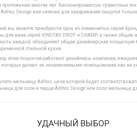
 протяжении многих лет. Бескомпромиссно грамотные тех
dHoc Design или ситечке для заваривания пишутся только 
ний вы можете приобрести одну из знаменитых серий брен
ары для вина серий VINOTAS DROP и CHAMP, а также общие 
ьность каждой, объединяет общая дизайнерская концепция 
временной стильной кухни.
под этим лозунгом работают дизайнеры компании, ежеднев
ь которых делает их незаменимыми помощниками как на ую
ить мельницу AdHoc, цена которой будет соответствовать
ица для соли и перца AdHoc Design или соло мельница дл
УДАЧНЫЙ ВЫБОР