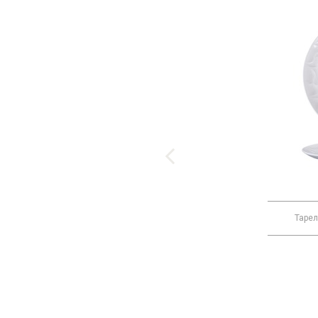
9023 C093
Тарелка «Фиренза ред»
Тарел
1 010 Р