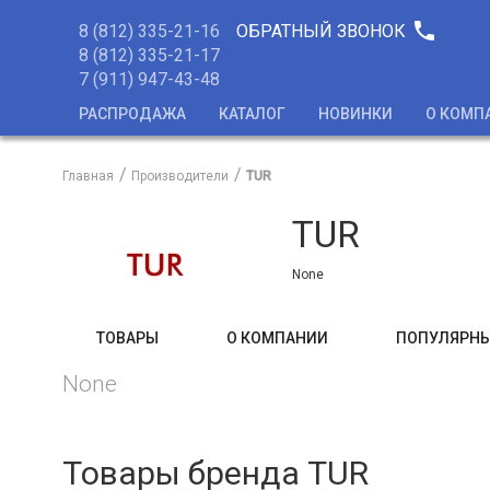
phone
8 (812) 335-21-16
ОБРАТНЫЙ ЗВОНОК
8 (812) 335-21-17
7 (911) 947-43-48
РАСПРОДАЖА
КАТАЛОГ
НОВИНКИ
О КОМП
Главная
Производители
TUR
TUR
None
ТОВАРЫ
О КОМПАНИИ
ПОПУЛЯРНЫ
None
Товары бренда TUR