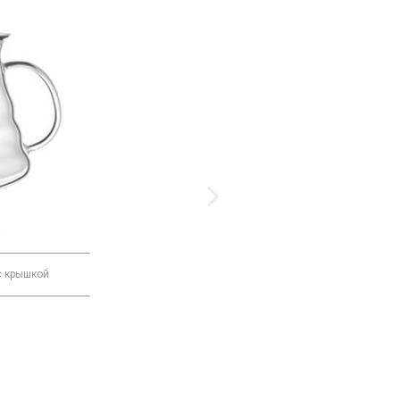
5
L6588
с крышкой
Бокал для шампанского MACASSAR
584 Р