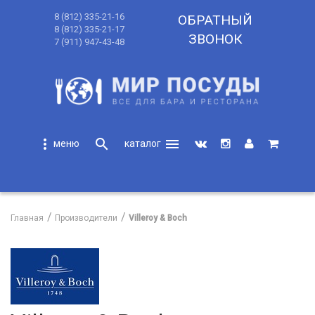
8 (812) 335-21-16
ОБРАТНЫЙ
8 (812) 335-21-17
ЗВОНОК
7 (911) 947-43-48
more_vert
search
menu
search
Главная
Производители
Villeroy & Boch