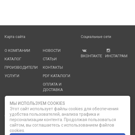
Карта сайта
Социальные сети
О КОМПАНИИ
НОВОСТИ
ВКОНТАКТЕ
ИНСТАГРАМ
КАТАЛОГ
СТАТЬИ
ПРОИЗВОДИТЕЛИ
КОНТАКТЫ
УСЛУГИ
PDF КАТАЛОГИ
ОПЛАТА И
ДОСТАВКА
Служба клиентской поддержки
МЫ ИСПОЛЬЗУЕМ COOKIES
Этот сайт использует файлы cookies для обеспечения
удобства пользователей, анализа трафика и
8 (812) 335-21-16
phone
ОБРАТНЫЙ ЗВОНОК
персонализации контента. Продолжая пользоваться
сайтом, вы соглашаетесь с использованием файлов
8 (812) 335-21-17
7 (911) 947-43-48
cookies.