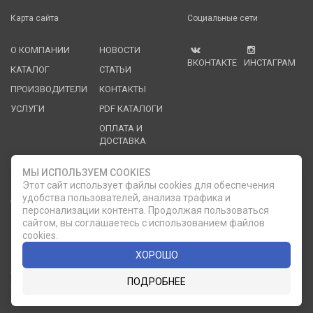
Карта сайта
Социальные сети
О КОМПАНИИ
НОВОСТИ
ВКОНТАКТЕ
ИНСТАГРАМ
КАТАЛОГ
СТАТЬИ
ПРОИЗВОДИТЕЛИ
КОНТАКТЫ
УСЛУГИ
PDF КАТАЛОГИ
ОПЛАТА И
ДОСТАВКА
Служба клиентской поддержки
МЫ ИСПОЛЬЗУЕМ COOKIES
Этот сайт использует файлы cookies для обеспечения
удобства пользователей, анализа трафика и
8 (812) 335-21-16
phone
ОБРАТНЫЙ ЗВОНОК
персонализации контента. Продолжая пользоваться
сайтом, вы соглашаетесь с использованием файлов
8 (812) 335-21-17
7 (911) 947-43-48
cookies.
ХОРОШО
© 2007 — 2026 Компания «Мир Посуды». Все права
ПОДРОБНЕЕ
защищены.