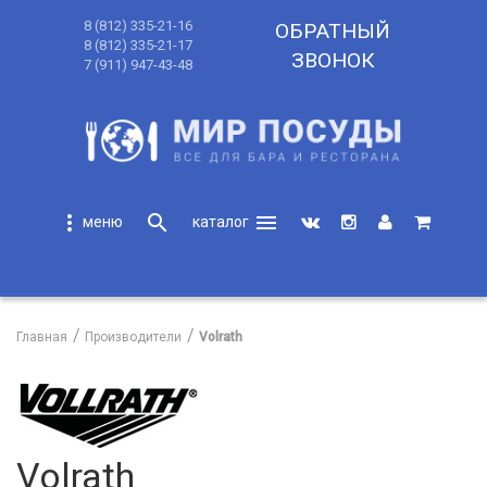
8 (812) 335-21-16
ОБРАТНЫЙ
8 (812) 335-21-17
ЗВОНОК
7 (911) 947-43-48
more_vert
search
menu
search
Главная
Производители
Volrath
Volrath