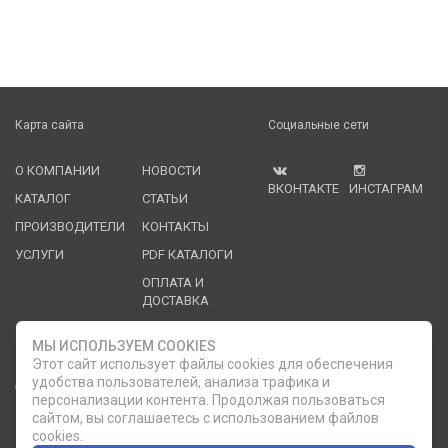
Карта сайта
Социальные сети
О КОМПАНИИ
НОВОСТИ
ВКОНТАКТЕ
ИНСТАГРАМ
КАТАЛОГ
СТАТЬИ
ПРОИЗВОДИТЕЛИ
КОНТАКТЫ
УСЛУГИ
PDF КАТАЛОГИ
ОПЛАТА И
ДОСТАВКА
Служба клиентской поддержки
МЫ ИСПОЛЬЗУЕМ COOKIES
Этот сайт использует файлы cookies для обеспечения
удобства пользователей, анализа трафика и
8 (812) 335-21-16
phone
ОБРАТНЫЙ ЗВОНОК
персонализации контента. Продолжая пользоваться
сайтом, вы соглашаетесь с использованием файлов
8 (812) 335-21-17
7 (911) 947-43-48
cookies.