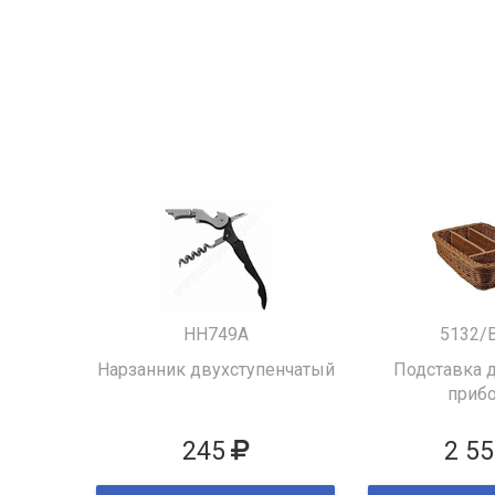
HH749A
5132/
Нарзанник двухступенчатый
Подставка д
приб
245
2 55