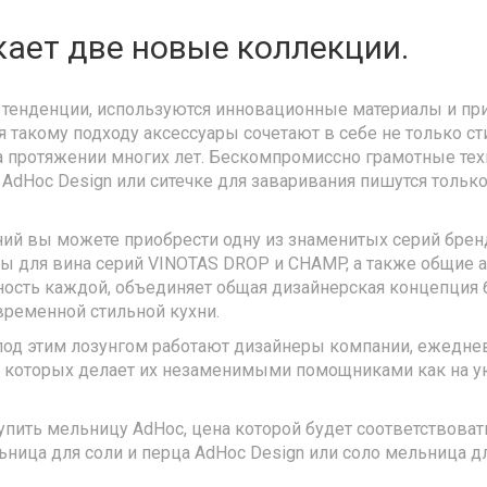
ает две новые коллекции.
тенденции, используются инновационные материалы и пр
я такому подходу аксессуары сочетают в себе не только ст
 протяжении многих лет. Бескомпромиссно грамотные тех
dHoc Design или ситечке для заваривания пишутся только 
ний вы можете приобрести одну из знаменитых серий брен
ары для вина серий VINOTAS DROP и CHAMP, а также общие 
ьность каждой, объединяет общая дизайнерская концепция 
временной стильной кухни.
под этим лозунгом работают дизайнеры компании, ежеднев
ь которых делает их незаменимыми помощниками как на ую
ить мельницу AdHoc, цена которой будет соответствовать
ица для соли и перца AdHoc Design или соло мельница дл