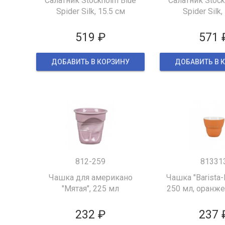
Салатник Stockholm Blue
Салатник Stock
Spider Silk, 15.5 см
Spider Silk,
519 ₽
571 
ДОБАВИТЬ В КОРЗИНУ
ДОБАВИТЬ В 
812-259
81331
Чашка для американо
Чашка "Barista-
"Мятая", 225 мл
250 мл, оранж
232 ₽
237 