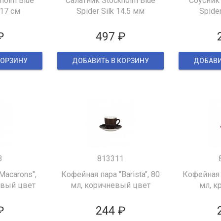
holm Blue
Салатник Stockholm Blue
Соусник 
 17 см
Spider Silk 14.5 мм
Spider
₽
497 ₽
КОРЗИНУ
ДОБАВИТЬ В КОРЗИНУ
ДОБАВИ
3
813311
Macarons",
Кофейная пара "Barista", 80
Кофейная п
евый цвет
мл, коричневый цвет
мл, к
₽
244 ₽