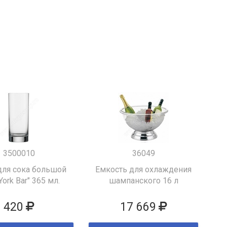
3500010
36049
для сока большой
Емкость для охлаждения
York Bar" 365 мл.
шампанского 16 л
420
17 669