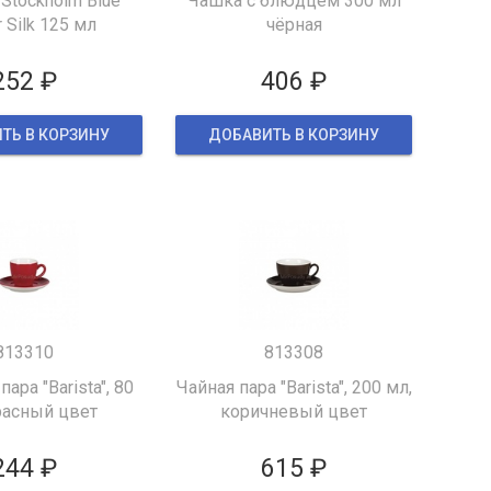
Stockholm Blue
Чашка с блюдцем 300 мл
 Silk 125 мл
чёрная
252 ₽
406 ₽
ТЬ В КОРЗИНУ
ДОБАВИТЬ В КОРЗИНУ
813310
813308
ара "Barista", 80
Чайная пара "Barista", 200 мл,
расный цвет
коричневый цвет
244 ₽
615 ₽