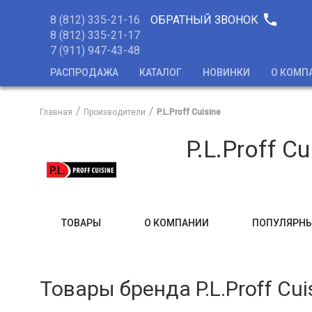
phone
8 (812) 335-21-16
ОБРАТНЫЙ ЗВОНОК
8 (812) 335-21-17
7 (911) 947-43-48
РАСПРОДАЖА
КАТАЛОГ
НОВИНКИ
О КОМП
Главная
Производители
P.L.Proff Cuisine
P.L.Proff Cu
ТОВАРЫ
О КОМПАНИИ
ПОПУЛЯРНЫ
Товары бренда P.L.Proff Cui