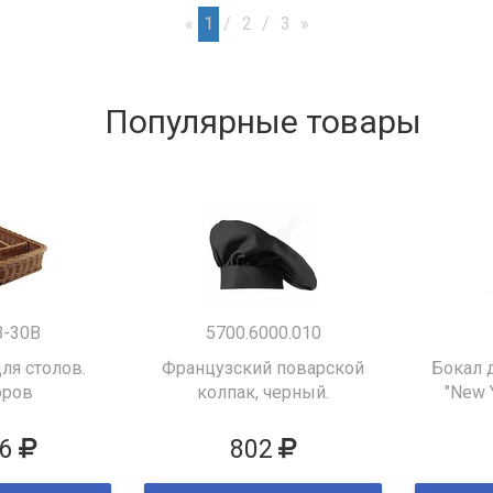
«
1
2
3
»
Популярные товары
B-30B
5700.6000.010
ля столов.
Французский поварской
Бокал 
оров
колпак, черный.
"New 
6
802