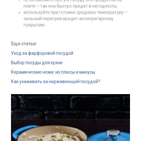
плите – так она быстро придет в негодность;
используйте при готовке среднюю температуру –
сильный перегрев вредит антипригарному
покрытию.
Еще статьи:
Уход за фарфоровой посудой
Выбор посуды для кухни
Керамические ножи: их плюсы и минусы
Как ухаживать за нержавеющей посудой?