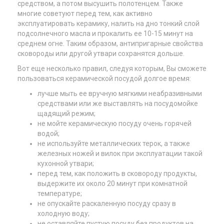
средством, а потом высушить полотенцем. Также
многие советуют перед тем, как активно
эксплуатировать керамику, налить на дно тонкий слой
подсолнечного масла и прокалить ее 10-15 минут на
среднем огне. Таким образом, антипригарные свойства
сковороды или другой утвари сохранятся дольше.
Вот еще несколько правил, следуя которым, Вы сможете
пользоваться керамической посудой долгое время:
лучше мыть ее вручную мягкими неабразивными
средствами или же выставлять на посудомойке
щадящий режим;
не мойте керамическую посуду очень горячей
водой;
не используйте металлических терок, а также
железных ножей и вилок при эксплуатации такой
кухонной утвари;
перед тем, как положить в сковороду продукты,
выдержите их около 20 минут при комнатной
температуре;
не опускайте раскаленную посуду сразу в
холодную воду;
не оставляйте пустую посуду без продуктов на