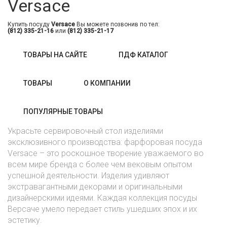
Versace
Купить посуду
Versace
Вы можете позвонив по тел:
(812) 335-21-16
или
(812) 335-21-17
ТОВАРЫ НА САЙТЕ
ПДФ КАТАЛОГ
ТОВАРЫ
О КОМПАНИИ
ПОПУЛЯРНЫЕ ТОВАРЫ
Украсьте сервировочный стол изделиями
эксклюзивного производства: фарфоровая посуда
Versace – это роскошное творение уважаемого во
всем мире бренда с более чем вековым опытом
успешной деятельности. Изделия удивляют
экстравагантными декорами и оригинальными
дизайнерскими идеями. Каждая коллекция посуды
Версаче умело передает стиль ушедших эпох и их
эстетику.