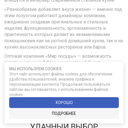
впишутся в интерьер современной стильной кухни.
«Разнообразие добавляет вкуса жизни» — именно под
этим лозунгом работают дизайнеры компании,
ежедневно создавая оригинальные и стильные
изделия, функциональность, эргономичность и
практичность которых делает их незаменимыми
помощниками как на уютной домашней кухне, так и на
кухнях высококлассных ресторанов или баров.
Оптовая компания «Мир посуды» — возможность
купить мельницу AdHoc, цена которой будет
соответствовать исключительному качеству, стиля,
МЫ ИСПОЛЬЗУЕМ COOKIES
Этот сайт использует файлы cookies для обеспечения
долговечности. Представленные в каталоге
удобства пользователей, анализа трафика и
комбинированная мельница для соли и перца AdHoc
персонализации контента. Продолжая пользоваться
Design или соло мельница для соли AdHoc Design,
сайтом, вы соглашаетесь с использованием файлов
винные аксессуары — исключительные образцы
cookies.
элитного стиля!
ХОРОШО
ПОДРОБНЕЕ
УДАЧНЫЙ ВЫБОР