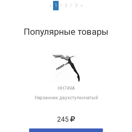
«
1
2
3
»
Популярные товары
HH749A
Нарзанник двухступенчатый
245