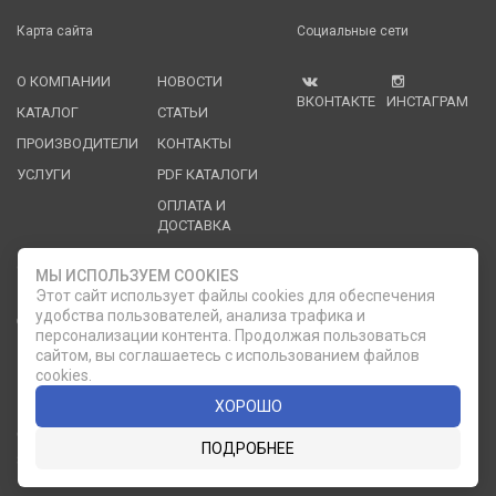
Карта сайта
Социальные сети
О КОМПАНИИ
НОВОСТИ
ВКОНТАКТЕ
ИНСТАГРАМ
КАТАЛОГ
СТАТЬИ
ПРОИЗВОДИТЕЛИ
КОНТАКТЫ
УСЛУГИ
PDF КАТАЛОГИ
ОПЛАТА И
ДОСТАВКА
Служба клиентской поддержки
МЫ ИСПОЛЬЗУЕМ COOKIES
Этот сайт использует файлы cookies для обеспечения
удобства пользователей, анализа трафика и
8 (812) 335-21-16
phone
ОБРАТНЫЙ ЗВОНОК
персонализации контента. Продолжая пользоваться
сайтом, вы соглашаетесь с использованием файлов
8 (812) 335-21-17
7 (911) 947-43-48
cookies.
ХОРОШО
© 2007 — 2026 Компания «Мир Посуды». Все права
ПОДРОБНЕЕ
защищены.