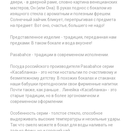
двери, - в дверной раме, словно картина венецианских
мастеров, Он (или Она). В руках поднос с бокалом из
изящного стекла с ароматным и полезным фрешем.
Солнечный зайчик бликует, перепрыгивая с предмета
на предмет. Вот оно, счастье, большего не надо!
Представленное изделие - традиция, переданная нам
предками. В таком бокале и вода вкуснее!
Pasabahce - традиции в современном исполнении.
Посуда российского производителя Pasabahce серии
«Касабланка» - это нотки ностальгии по счастливому и
безмятежному детству. В похожих бокалах и стаканах
наши бабушки преподносили свои фирменные напитки.
Почти также, как раньше... Линейка «Касабланка» - это
старые традиции, но в более эргономичном и
современном оформлении.
Особенность серии - толстое стекло, способное
выдерживать высокие температуры и несильные удары.
Так что смело можете в бокал для воды наливать не
только фреш, но и горячий чай.