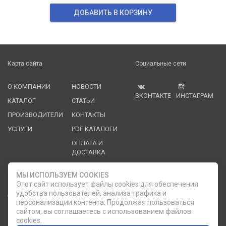
ДОБАВИТЬ В КОРЗИНУ
Карта сайта
Социальные сети
О КОМПАНИИ
НОВОСТИ
ВКОНТАКТЕ
ИНСТАГРАМ
КАТАЛОГ
СТАТЬИ
ПРОИЗВОДИТЕЛИ
КОНТАКТЫ
УСЛУГИ
PDF КАТАЛОГИ
ОПЛАТА И
ДОСТАВКА
Служба клиентской поддержки
МЫ ИСПОЛЬЗУЕМ COOKIES
Этот сайт использует файлы cookies для обеспечения
удобства пользователей, анализа трафика и
8 (812) 335-21-16
phone
ОБРАТНЫЙ ЗВОНОК
персонализации контента. Продолжая пользоваться
сайтом, вы соглашаетесь с использованием файлов
8 (812) 335-21-17
7 (911) 947-43-48
cookies.