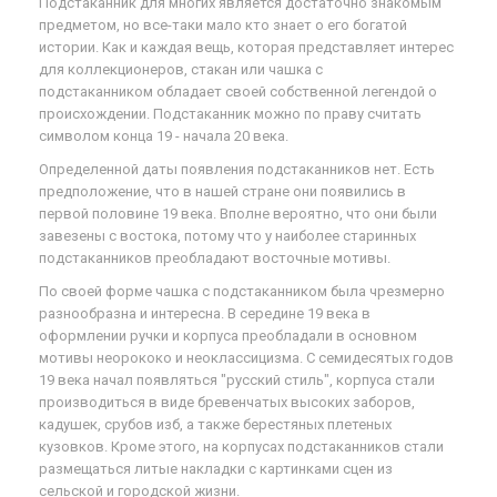
Подстаканник для многих является достаточно знакомым
предметом, но все-таки мало кто знает о его богатой
истории. Как и каждая вещь, которая представляет интерес
для коллекционеров, стакан или чашка с
подстаканником обладает своей собственной легендой о
происхождении. Подстаканник можно по праву считать
символом конца 19 - начала 20 века.
Определенной даты появления подстаканников нет. Есть
предположение, что в нашей стране они появились в
первой половине 19 века. Вполне вероятно, что они были
завезены с востока, потому что у наиболее старинных
подстаканников преобладают восточные мотивы.
По своей форме чашка с подстаканником была чрезмерно
разнообразна и интересна. В середине 19 века в
оформлении ручки и корпуса преобладали в основном
мотивы неорококо и неоклассицизма. С семидесятых годов
19 века начал появляться "русский стиль", корпуса стали
производиться в виде бревенчатых высоких заборов,
кадушек, срубов изб, а также берестяных плетеных
кузовков. Кроме этого, на корпусах подстаканников стали
размещаться литые накладки с картинками сцен из
сельской и городской жизни.