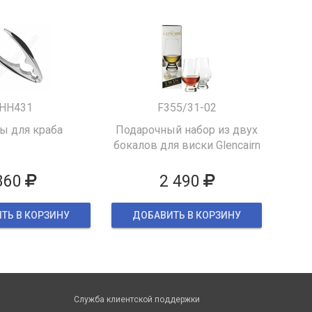
HH431
F355/31-02
 для краба
Подарочный набор из двух
бокалов для виски Glencairn
860
2 490
ТЬ В КОРЗИНУ
ДОБАВИТЬ В КОРЗИНУ
Служба клиентской поддержки