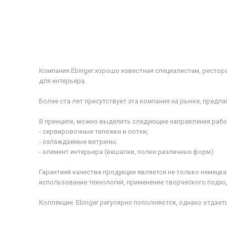
Компания Ebinger хорошо известная специалистам, рестора
для интерьера.
Более ста лет присутствует эта компания на рынке, предл
В принципе, можно выделить следующие направления рабо
- сервировочные тележки и лотки;
- охлаждаемые витрины;
- элемент интерьера (вешалки, полки различных форм).
Гарантией качества продукции является не только немецка
использование технологий, применение творческого подход
Коллекции Ebinger регулярно пополняются, однако отдает