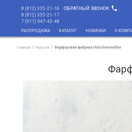
phone
8 (812) 335-21-16
ОБРАТНЫЙ ЗВОНОК
8 (812) 335-21-17
7 (911) 947-43-48
РАСПРОДАЖА
КАТАЛОГ
НОВИНКИ
О КОМП
Главная
Новости
Фарфоровая фабрика Hutschenreuther
Фарф