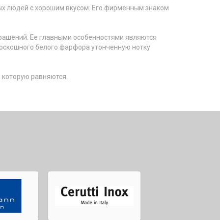
ных людей с хорошим вкусом. Его фирменным знаком
крашений. Ее главными особенностями являются
роскошного белого
фарфор
а утонченную нотку
а которую равняются.