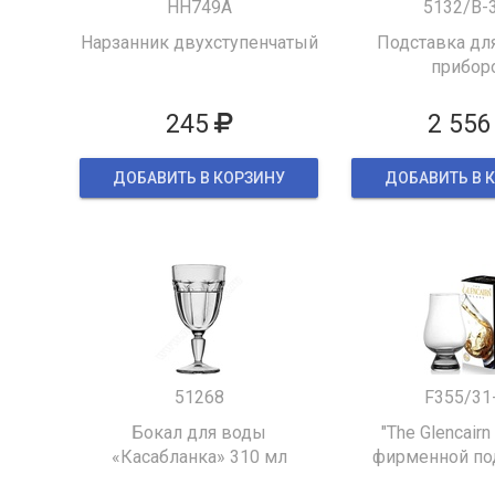
HH749A
5132/B-
Нарзанник двухступенчатый
Подставка для
прибор
245
2 556
ДОБАВИТЬ В КОРЗИНУ
ДОБАВИТЬ В 
51268
F355/31
Бокал для воды
"The Glencairn
«Касабланка» 310 мл
фирменной по
упаков