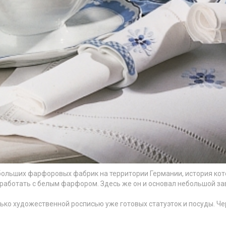
 больших
фарфор
овых фабрик на территории Германии, история кот
 работать с белым
фарфор
ом. Здесь же он и основал небольшой за
ко художественной росписью уже готовых статуэток и посуды. Че