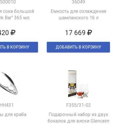
500010
36049
я сока большой
Емкость для охлаждения
k Bar" 365 мл.
шампанского 16 л
420
17 669
ТЬ В КОРЗИНУ
ДОБАВИТЬ В КОРЗИНУ
HH431
F355/31-02
 для краба
Подарочный набор из двух
бокалов для виски Glencairn