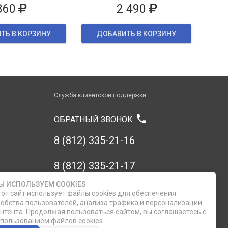
860
2 490
ТЬ В КОРЗИНУ
ДОБАВИТЬ В КОРЗИНУ
Служба клиентской поддержки
phone
ОБРАТНЫЙ ЗВОНОК
8 (812) 335-21-16
8 (812) 335-21-17
Ы ИСПОЛЬЗУЕМ COOKIES
7 (911) 947-43-48
от сайт использует файлы cookies для обеспечения
обства пользователей, анализа трафика и персонализации
нтента. Продолжая пользоваться сайтом, вы соглашаетесь с
пользованием файлов cookies.