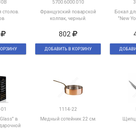
30B
5700.6000.010
3
 столов.
Французский поварской
Бокал дл
ов
колпак, черный.
"New Yor
802
КОРЗИНУ
ДОБАВИТЬ В КОРЗИНУ
ДОБАВИ
-01
1114-22
 Glass" в
Медный сотейник 22 см.
Щипцы
дарочной
ке