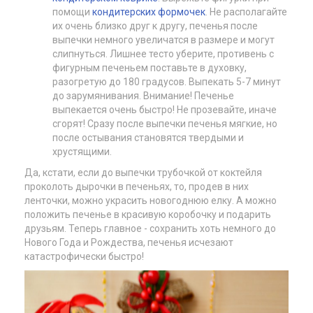
помощи
кондитерских формочек
. Не располагайте
их очень близко друг к другу, печенья после
выпечки немного увеличатся в размере и могут
слипнуться. Лишнее тесто уберите, противень с
фигурным печеньем поставьте в духовку,
разогретую до 180 градусов. Выпекать 5-7 минут
до зарумянивания. Внимание! Печенье
выпекается очень быстро! Не прозевайте, иначе
сгорят! Сразу после выпечки печенья мягкие, но
после остывания становятся твердыми и
хрустящими.
Да, кстати, если до выпечки трубочкой от коктейля
проколоть дырочки в печеньях, то, продев в них
ленточки, можно украсить новогоднюю елку. А можно
положить печенье в красивую коробочку и подарить
друзьям. Теперь главное - сохранить хоть немного до
Нового Года и Рождества, печенья исчезают
катастрофически быстро!