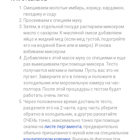
Смешиваем молотые имбирь, корицу, кардамон,
гвоздику и соду.
Просеиваем к специям муку.
Затем, в отдельной посуде растираем миксером
масло с сахаром. К масляной смеси добавляем
яйцо и жидкий мед (если мед густой, подогрейте
его на водяной бане или в микро).
И снова
взбиваем миксером.
Добавляем к этой массе муку со специями и еще
раз вымешиваем при помощи миксера. Тесто
получается мягким и липким. Пусть вас это не
пугает. Заверните его в пленку и положите в
холодильник или морозильную камеру на час-
полтора. После этой процедуры с тестом будет
работать очень легко.
Через положенное время достаньте тесто,
разделите его на 2 части, одну часть уберите
обратно в холодильник, а другую раскатайте
ОЧЕНЬ тонко, максимально тонко при помощи
скалки на
листе пергамента
, предварительно
обильно присыпанного мукой или на специальном
кондитерском коврике
. Вырежьте фигурки при