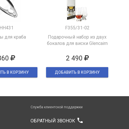
HH431
F355/31-02
 для краба
Подарочный набор из двух
бокалов для виски Glencairn
860
2 490
ТЬ В КОРЗИНУ
ДОБАВИТЬ В КОРЗИНУ
Служба клиентской поддержки
phone
ОБРАТНЫЙ ЗВОНОК