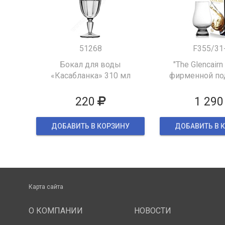
51268
F355/31
Бокал для воды
"The Glencairn
«Касабланка» 310 мл
фирменной по
упаков
220
1 290
ДОБАВИТЬ В КОРЗИНУ
ДОБАВИТЬ В 
Карта сайта
О КОМПАНИИ
НОВОСТИ