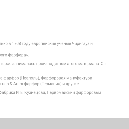
ько в 1708 году европейские ученые Чирнгауз и
вого фарфора».
оторая занималась производством этого материала. Со
е фарфор (Неаполь), Фарфоровая мануфактура
гнер & Aпел фарфор (Германия) и другие.
абрика И. Е. Кузнецова, Первомайский фарфоровый