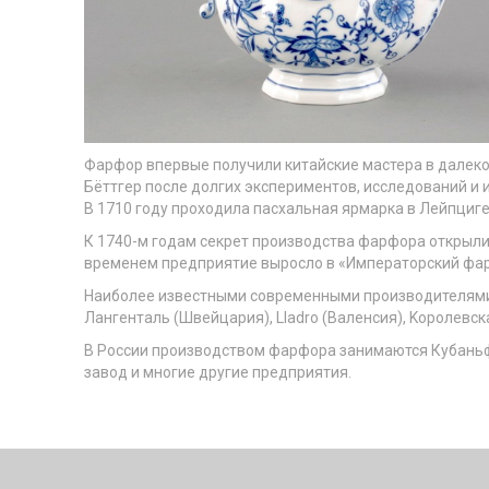
Фарфор впервые получили китайские мастера в далеком
Бёттгер после долгих экспериментов, исследований и
В 1710 году проходила пасхальная ярмарка в Лейпциг
К 1740-м годам секрет производства фарфора открыли 
временем предприятие выросло в «Императорский фар
Наиболее известными современными производителями
Лангенталь (Швейцария), Lladro (Валенсия), Kоролевс
В России производством фарфора занимаются Кубаньф
завод и многие другие предприятия.