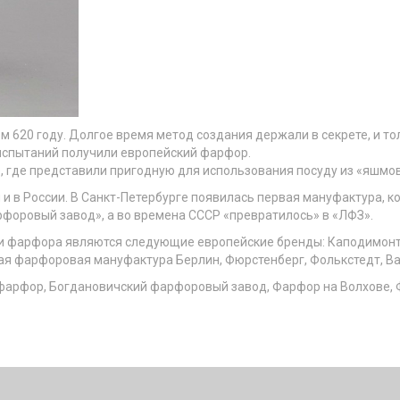
 620 году. Долгое время метод создания держали в секрете, и тол
 испытаний получили европейский фарфор.
е, где представили пригодную для использования посуду из «яшмо
и в России. В Санкт-Петербурге появилась первая мануфактура, к
форовый завод», а во времена СССР «превратилось» в «ЛФЗ».
 фарфора являются следующие европейские бренды: Каподимонт
кая фарфоровая мануфактура Берлин, Фюрстенберг, Фолькстедт, Ва
арфор, Богдановичский фарфоровый завод, Фарфор на Волхове, Ф