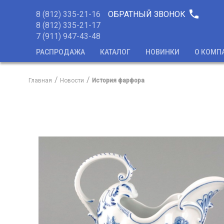
phone
8 (812) 335-21-16
ОБРАТНЫЙ ЗВОНОК
8 (812) 335-21-17
7 (911) 947-43-48
РАСПРОДАЖА
КАТАЛОГ
НОВИНКИ
О КОМП
Главная
Новости
История фарфора