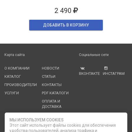
2 490
ДОБАВИТЬ В КОРЗИНУ
Карта сайта
Социальные сети
О КОМПАНИИ
НОВОСТИ
ВКОНТАКТЕ
ИНСТАГРАМ
КАТАЛОГ
СТАТЬИ
ПРОИЗВОДИТЕЛИ
КОНТАКТЫ
УСЛУГИ
PDF КАТАЛОГИ
ОПЛАТА И
ДОСТАВКА
Служба клиентской поддержки
МЫ ИСПОЛЬЗУЕМ COOKIES
Этот сайт использует файлы cookies для обеспечения
удобства пользователей, анализа трафика и
8 (812) 335-21-16
phone