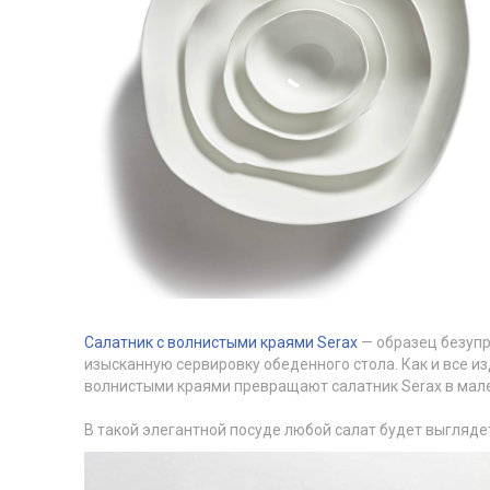
Салатник с волнистыми краями Serax
— образец безупр
изысканную сервировку обеденного стола. Как и все и
волнистыми краями превращают салатник Serax в мале
В такой элегантной посуде любой салат будет выгляде