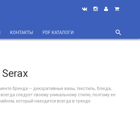
search
И
КОНТАКТЫ
PDF КАТАЛОГИ
close
 Serax
менте бренда — декоративные вазы, текстиль, блюда,
 всегда следует своему уникальному стилю, поэтому ее
айном, который находится всегда в тренде.