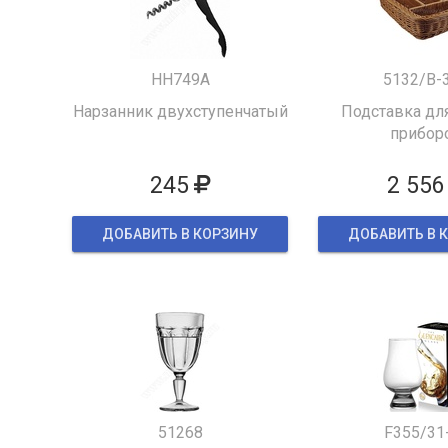
HH749A
5132/B-
Нарзанник двухступенчатый
Подставка для
прибор
245
2 556
ДОБАВИТЬ В КОРЗИНУ
ДОБАВИТЬ В 
51268
F355/31