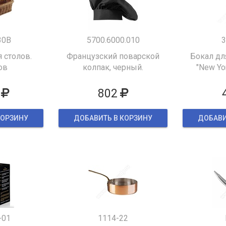
30B
5700.6000.010
3
 столов.
Французский поварской
Бокал дл
ов
колпак, черный.
"New Yor
802
КОРЗИНУ
ДОБАВИТЬ В КОРЗИНУ
ДОБАВИ
-01
1114-22