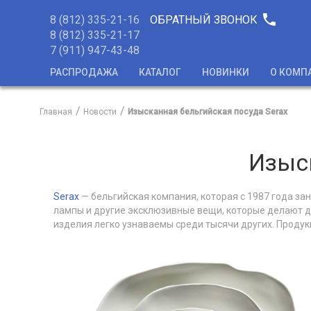
phone
8 (812) 335-21-16
ОБРАТНЫЙ ЗВОНОК
8 (812) 335-21-17
7 (911) 947-43-48
РАСПРОДАЖА
КАТАЛОГ
НОВИНКИ
О КОМП
Главная
Новости
Изысканная бельгийская посуда Serax
Изыск
Serax
— бельгийская компания, которая с 1987 года за
лампы и другие эксклюзивные вещи, которые делают до
изделия легко узнаваемы среди тысячи других. Продук