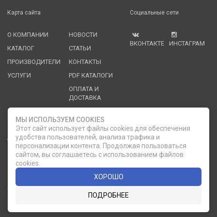
Карта сайта
Социальные сети
О КОМПАНИИ
НОВОСТИ
ВКОНТАКТЕ
ИНСТАГРАМ
КАТАЛОГ
СТАТЬИ
ПРОИЗВОДИТЕЛИ
КОНТАКТЫ
УСЛУГИ
PDF КАТАЛОГИ
ОПЛАТА И
ДОСТАВКА
Служба клиентской поддержки
МЫ ИСПОЛЬЗУЕМ COOKIES
Этот сайт использует файлы cookies для обеспечения
удобства пользователей, анализа трафика и
8 (812) 335-21-16
phone
ОБРАТНЫЙ ЗВОНОК
персонализации контента. Продолжая пользоваться
сайтом, вы соглашаетесь с использованием файлов
8 (812) 335-21-17
7 (911) 947-43-48
cookies.
ХОРОШО
© 2007 — 2026 Компания «Мир Посуды». Все права
ПОДРОБНЕЕ
защищены.