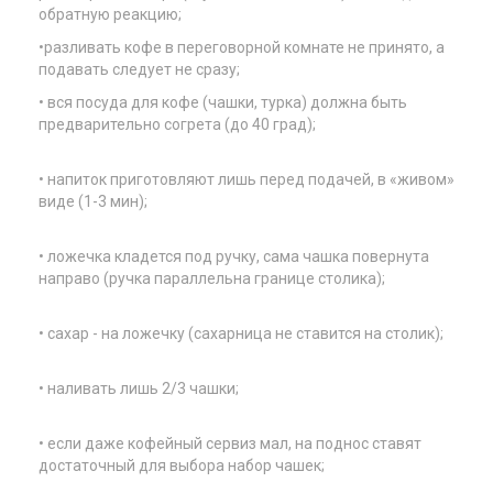
обратную реакцию;
•разливать кофе в переговорной комнате не принято, а
подавать следует не сразу;
• вся посуда для кофе (чашки, турка) должна быть
предварительно согрета (до 40 град);
• напиток приготовляют лишь перед подачей, в «живом»
виде (1-3 мин);
• ложечка кладется под ручку, сама чашка повернута
направо (ручка параллельна границе столика);
• сахар - на ложечку (сахарница не ставится на столик);
• наливать лишь 2/3 чашки;
• если даже кофейный сервиз мал, на поднос ставят
достаточный для выбора набор чашек;