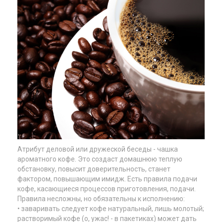
Атрибут деловой или дружеской беседы - чашка
ароматного кофе. Это создаст домашнюю теплую
обстановку, повысит доверительность, станет
фактором, повышающим имидж. Есть правила подачи
кофе, касающиеся процессов приготовления, подачи.
Правила несложны, но обязательны к исполнению:
• заваривать следует кофе натуральный, лишь молотый;
растворимый кофе (о, ужас! - в пакетиках) может дать