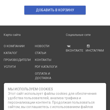
ДОБАВИТЬ В КОРЗИНУ
Карта сайта
Социальные сети
О КОМПАНИИ
НОВОСТИ
ВКОНТАКТЕ
ИНСТАГРАМ
КАТАЛОГ
СТАТЬИ
ПРОИЗВОДИТЕЛИ
КОНТАКТЫ
УСЛУГИ
PDF КАТАЛОГИ
ОПЛАТА И
ДОСТАВКА
Служба клиентской поддержки
МЫ ИСПОЛЬЗУЕМ COOKIES
Этот сайт использует файлы cookies для обеспечения
удобства пользователей, анализа трафика и
8 (812) 335-21-16
phone
ОБРАТНЫЙ ЗВОНОК
персонализации контента. Продолжая пользоваться
сайтом, вы соглашаетесь с использованием файлов