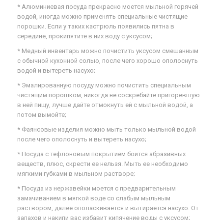
* Алюминиевая посуда прекрасно моется мыльной горячей
водой, иногда можно применять специальные чистящие
порошки. Если у таких кастрюль появились пятна в
середине, прокипятите в них воду с уксусом;
* Медный инвентарь можно почистить уксусом смешанным
с обычной кухонной солью, после чего хорошо ополоснуть
водой и вытереть насухо;
* Эмалированную посуду можно почистить специальным
чистящим порошком, никогда не соскребайте пригоревшую
в ней пищу, лучше дайте отмокнуть ей с мыльной водой, а
потом вымойте;
* Фаянсовые изделия можно мыть только мыльной водой
после чего ополоснуть и вытереть насухо;
* Посуда с тефлоновым покрытием боится абразивных
веществ, плюс, скрести ее нельзя. Мыть ее необходимо
мягкими губками в мыльном растворе;
* Посуда из нержавейки моется с предварительным
замачиванием в мягкой воде со слабым мыльным
раствором, далее ополаскивается и вытирается насухо. От
запахов и накипи вас избавит кипячение воды с уксусом;