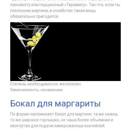
паннакоту или порционный «Тирамису». Так что, если ты
поклонник мартини, в хозяйстве такая вещь
обязательно пригодится.
Степень необходимости: желателен.
Заменяемость: незаменим.
Бокал для маргариты
По форме напоминает бокал для мартини: та же ножка,
то же широкое горлышко, но чаша более объемная и
изогнутая для подачи замороженных коктейлей.