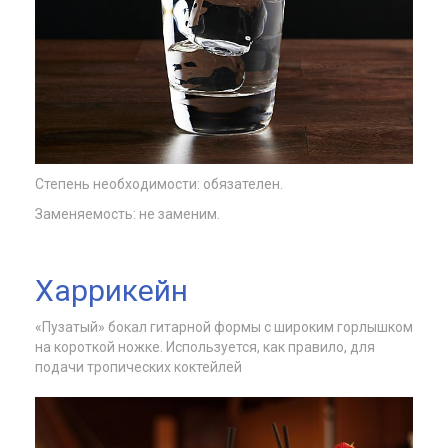
Степень необходимости: обязателен.
Заменяемость: не заменим.
Харрикейн
«Пузатый» бокал гитарной формы с широким горлышком
на короткой ножке. Используется, как правило, для
подачи тропических коктейлей