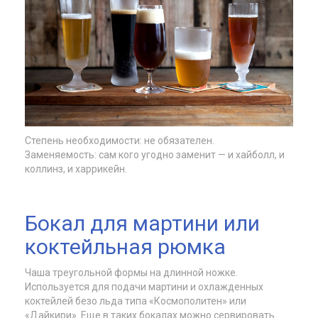
Степень необходимости: не обязателен.
Заменяемость: сам кого угодно заменит — и хайболл, и
коллинз, и харрикейн.
Бокал для мартини или
коктейльная рюмка
Чаша треугольной формы на длинной ножке.
Используется для подачи мартини и охлажденных
коктейлей безо льда типа «Космополитен» или
«Дайкири». Еще в таких бокалах можно сервировать