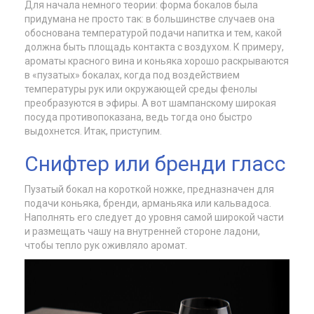
Для начала немного теории: форма бокалов была
придумана не просто так: в большинстве случаев она
обоснована температурой подачи напитка и тем, какой
должна быть площадь контакта с воздухом. К примеру,
ароматы красного вина и коньяка хорошо раскрываются
в «пузатых» бокалах, когда под воздействием
температуры рук или окружающей среды фенолы
преобразуются в эфиры. А вот шампанскому широкая
посуда противопоказана, ведь тогда оно быстро
выдохнется. Итак, приступим.
Снифтер или бренди гласс
Пузатый бокал на короткой ножке, предназначен для
подачи коньяка, бренди, арманьяка или кальвадоса.
Наполнять его следует до уровня самой широкой части
и размещать чашу на внутренней стороне ладони,
чтобы тепло рук оживляло аромат.