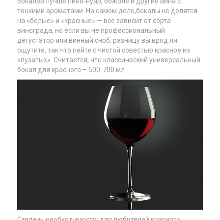
бокалов лучше пино-нуар, божоле и другие вина с
тонкими ароматами. На самом деле,бокалы не делятся
на «белые» и «красные» — все зависит от сорта
винограда, но если вы не профессиональный
дегустатор или винный сноб, разницу вы вряд ли
ощутите, так что пейте с чистой совестью красное из
«пузатых». Считается, что классический универсальный
бокал для красного – 500-700 мл.
Степень необходимости: для любителей красного.