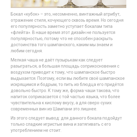
Бокал «кубок» – это, несомненно, винтажный атрибут,
отражение стиля, кочующего сквозь время. Но сегодня
его популярность заметно уступает бокалам типа
«флейта». В наше время этот дизайн не пользуется
популярностью, потому что не способен раскрыть
достоинства того шампанского, каким мы знаем и
любим сегодня.
Мелкая чаша не даёт пузырькам как следует
разыграться, а большая площадь соприкосновения с
воздухом приводит к тому, что шампанское быстро
выдыхается. Поэтому, если вы любите своё шампанское
искрящимся и бодрым, то пить из блюдца его придётся
довольно быстро. К тому же, форма чаши такова, что
напиток соприкасается с той частью языка, что более
чувствительна к кислому вкусу, а для сверх-сухих
современных вин из Шампани это лишнее.
Из этого следует вывод: для данного бокала подойдут
только сладкие игристые вина и затягивать с его
употреблением не стоит.