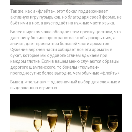
Так же, как и «флейта», этот бокал поддерживает
активную игру пузырьков, но благодаря своей форме, не
бьёт ими в нос, а вкус подаёт на нужные части языка.
Более широкая чаша обладает тем преимуществом, что
даёт вину больше пространства, чтобы раскрыться, а
значит, даёт проявиться большей части ароматов.
Сужение верхней части собирает все эти ароматы в
букет, которые мы с удовольствием вдыхаем при
каждом глотке. Если в вашем меню случаются образцы
дорогого шампанского, то бокалы «тюльпан»
преподнесут их более выгодно, чем обычные «флейты»
Вывод: «тюльпан» – однозначный выбор для сложных и
выдержанных игристых.