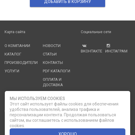
ДОБАВИТЬ В КОРЗИНУ
Карта сайта
Социальные сети
О КОМПАНИИ
НОВОСТИ
ВКОНТАКТЕ
ИНСТАГРАМ
КАТАЛОГ
СТАТЬИ
ПРОИЗВОДИТЕЛИ
КОНТАКТЫ
УСЛУГИ
PDF КАТАЛОГИ
ОПЛАТА И
ДОСТАВКА
Служба клиентской поддержки
МЫ ИСПОЛЬЗУЕМ COOKIES
Этот сайт использует файлы cookies для обеспечения
удобства пользователей, анализа трафика и
8 (812) 335-21-16
phone
ОБРАТНЫЙ ЗВОНОК
персонализации контента. Продолжая пользоваться
сайтом, вы соглашаетесь с использованием файлов
8 (812) 335-21-17
7 (911) 947-43-48
cookies.
ХОРОШО