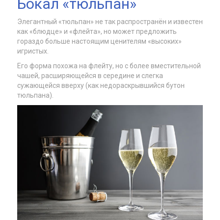
Бокал «тюльпан»
Элегантный «тюльпан» не так распространён и известен
как «блюдце» и «флейта», но может предложить
гораздо больше настоящим ценителям «высоких»
игристых.
Его форма похожа на флейту, но с более вместительной
чашей, расширяющейся в середине и слегка
сужающейся вверху (как недораскрывшийся бутон
тюльпана).