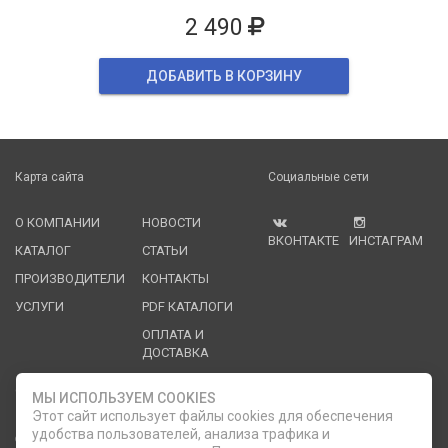
2 490
ДОБАВИТЬ В КОРЗИНУ
Карта сайта
Социальные сети
О КОМПАНИИ
НОВОСТИ
ВКОНТАКТЕ
ИНСТАГРАМ
КАТАЛОГ
СТАТЬИ
ПРОИЗВОДИТЕЛИ
КОНТАКТЫ
УСЛУГИ
PDF КАТАЛОГИ
ОПЛАТА И
ДОСТАВКА
Служба клиентской поддержки
МЫ ИСПОЛЬЗУЕМ COOKIES
Этот сайт использует файлы cookies для обеспечения
удобства пользователей, анализа трафика и
8 (812) 335-21-16
phone
ОБРАТНЫЙ ЗВОНОК